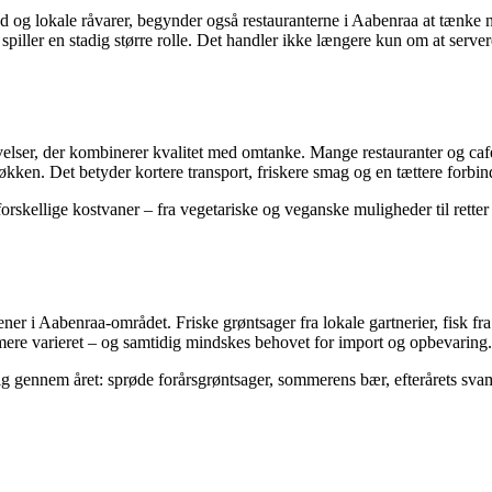
ed og lokale råvarer, begynder også restauranterne i Aabenraa at tænke 
piller en stadig større rolle. Det handler ikke længere kun om at serve
velser, der kombinerer kvalitet med omtanke. Mange restauranter og caf
 køkken. Det betyder kortere transport, friskere smag og en tættere forb
il forskellige kostvaner – fra vegetariske og veganske muligheder til re
er i Aabenraa-området. Friske grøntsager fra lokale gartnerier, fisk fr
n mere varieret – og samtidig mindskes behovet for import og opbevaring.
 gennem året: sprøde forårsgrøntsager, sommerens bær, efterårets svamp