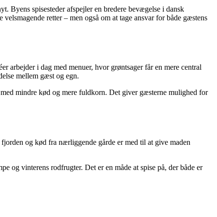
nyt. Byens spisesteder afspejler en bredere bevægelse i dansk
re velsmagende retter – men også om at tage ansvar for både gæstens
éer arbejder i dag med menuer, hvor grøntsager får en mere central
indelse mellem gæst og egn.
tter med mindre kød og mere fuldkorn. Det giver gæsterne mulighed for
a fjorden og kød fra nærliggende gårde er med til at give maden
e og vinterens rodfrugter. Det er en måde at spise på, der både er