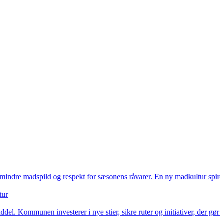
mindre madspild og respekt for sæsonens råvarer. En ny madkultur spire
tur
l. Kommunen investerer i nye stier, sikre ruter og initiativer, der gør d