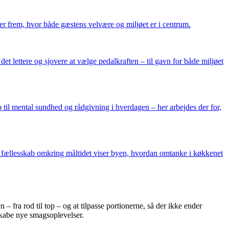
r frem, hvor både gæstens velvære og miljøet er i centrum.
et lettere og sjovere at vælge pedalkraften – til gavn for både miljøet
til mental sundhed og rådgivning i hverdagen – her arbejdes der for,
 fællesskab omkring måltidet viser byen, hvordan omtanke i køkkenet
 fra rod til top – og at tilpasse portionerne, så der ikke ender
skabe nye smagsoplevelser.