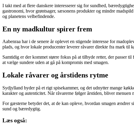
I takt med at flere danskere interesserer sig for sundhed, bæredygtigh
gastronomi, hvor grøntsager, sæsonens produkter og mindre madspild s
og planetens velbefindende.
En ny madkultur spirer frem
Aabenraa har i de senere år oplevet en stigende interesse for madople
plads, og hvor lokale producenter leverer råvarer direkte fra mark til
Samtidig er der kommet større fokus på at tilbyde retter, der passer t
at vælge sundere uden at gå på kompromis med smagen.
Lokale råvarer og årstidens rytme
Sydjylland byder på et rigt spisekammer, og det udnytter mange køkken
karakter og autenticitet. Når råvarerne følger årstiden, bliver menue
For gæsterne betyder det, at de kan opleve, hvordan smagen ændrer sig
sund og bæredygtig.
Læs også: