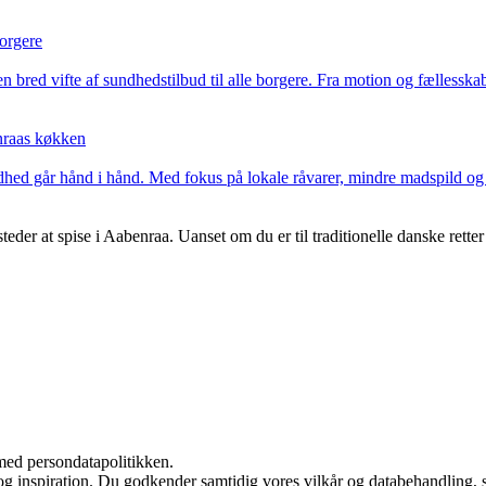
orgere
red vifte af sundhedstilbud til alle borgere. Fra motion og fællesskab 
nraas køkken
hed går hånd i hånd. Med fokus på lokale råvarer, mindre madspild og
eder at spise i Aabenraa. Uanset om du er til traditionelle danske retter
med persondatapolitikken.
 og inspiration. Du godkender samtidig vores vilkår og databehandling, 