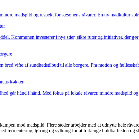
mindre madspild og respekt for sæsonens råvarer. En ny madkultur spire
tur
l. Kommunen investerer i nye stier, sikre ruter og initiativer, der gør d
orgere
red vifte af sundhedstilbud til alle borgere. Fra motion og fællesskab 
nraas køkken
hed går hånd i hånd. Med fokus på lokale råvarer, mindre madspild og
ampen mod madspild. Flere steder arbejder med at udnytte hele råvaren –
med fermentering, tørring og syltning for at forlænge holdbarheden og 