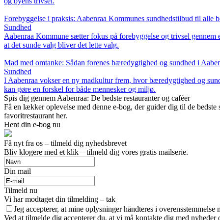
og byens trivsel.
Forebyggelse i praksis: Aabenraa Kommunes sundhedstilbud til alle b
Sundhed
Aabenraa Kommune sætter fokus på forebyggelse og trivsel gennem en b
at det sunde valg bliver det lette valg.
Mad med omtanke: Sådan forenes bæredygtighed og sundhed i Aabe
Sundhed
I Aabenraa vokser en ny madkultur frem, hvor bæredygtighed og sund
kan gøre en forskel for både mennesker og miljø.
Spis dig gennem Aabenraa: De bedste restauranter og caféer
Få en lækker oplevelse med denne e-bog, der guider dig til de bedste st
favoritrestaurant her.
Hent din e-bog nu
Få nyt fra os – tilmeld dig nyhedsbrevet
Bliv klogere med et klik – tilmeld dig vores gratis mailserie.
Din mail
Tilmeld nu
Vi har modtaget din tilmelding – tak
Jeg accepterer, at mine oplysninger håndteres i overensstemmelse 
Ved at tilmelde dig accepterer du, at vi må kontakte dig med nyheder