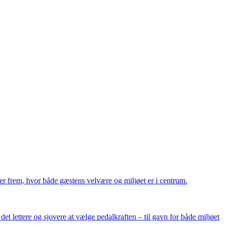
r frem, hvor både gæstens velvære og miljøet er i centrum.
et lettere og sjovere at vælge pedalkraften – til gavn for både miljøet