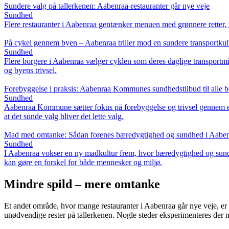
Sundere valg på tallerkenen: Aabenraa-restauranter går nye veje
Sundhed
Flere restauranter i Aabenraa gentænker menuen med grønnere retter, 
På cykel gennem byen – Aabenraa triller mod en sundere transportkul
Sundhed
Flere borgere i Aabenraa vælger cyklen som deres daglige transportmidde
og byens trivsel.
Forebyggelse i praksis: Aabenraa Kommunes sundhedstilbud til alle b
Sundhed
Aabenraa Kommune sætter fokus på forebyggelse og trivsel gennem en b
at det sunde valg bliver det lette valg.
Mad med omtanke: Sådan forenes bæredygtighed og sundhed i Aabe
Sundhed
I Aabenraa vokser en ny madkultur frem, hvor bæredygtighed og sund
kan gøre en forskel for både mennesker og miljø.
Mindre spild – mere omtanke
Et andet område, hvor mange restauranter i Aabenraa går nye veje, er k
unødvendige rester på tallerkenen. Nogle steder eksperimenteres der 