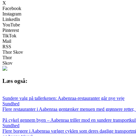
X
Facebook
Instagram
LinkedIn
YouTube
Pinterest
TikTok
Mail
RSS
Thor Skov
Thor
Skov
Læs også:
Sundere valg på tallerkenen: Aabenraa-restauranter går nye veje
Sundhed
Flere restauranter i Aabenraa gentænker menuen med grønnere retter, 
På cykel gennem byen – Aabenraa triller mod en sundere transportkul
Sundhed
Flere borgere i Aabenraa vælger cyklen som deres daglige transportmidde