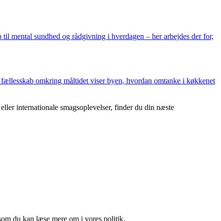
til mental sundhed og rådgivning i hverdagen – her arbejdes der for,
 fællesskab omkring måltidet viser byen, hvordan omtanke i køkkenet
 eller internationale smagsoplevelser, finder du din næste
som du kan læse mere om i vores politik.