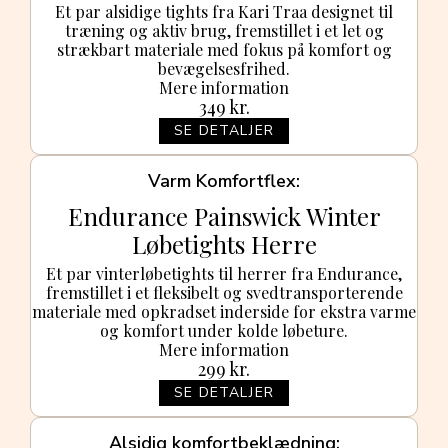
Et par alsidige tights fra Kari Traa designet til
træning og aktiv brug, fremstillet i et let og
strækbart materiale med fokus på komfort og
bevægelsesfrihed.
Mere information
349
kr.
SE DETALJER
Varm Komfortflex
Endurance Painswick Winter
Løbetights Herre
Et par vinterløbetights til herrer fra Endurance,
fremstillet i et fleksibelt og svedtransporterende
materiale med opkradset inderside for ekstra varme
og komfort under kolde løbeture.
Mere information
299
kr.
SE DETALJER
Alsidig komfortbeklædning