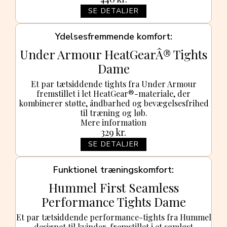
SE DETALJER
Ydelsesfremmende komfort
Under Armour HeatGearÂ® Tights
Dame
Et par tætsiddende tights fra Under Armour
fremstillet i let HeatGear®-materiale, der
kombinerer støtte, åndbarhed og bevægelsesfrihed
til træning og løb.
Mere information
329
kr.
SE DETALJER
Funktionel træningskomfort
Hummel First Seamless
Performance Tights Dame
Et par tætsiddende performance-tights fra Hummel
designet til kvinder, fremstillet i et sømløst