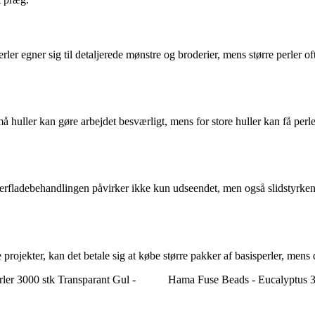
perler egner sig til detaljerede mønstre og broderier, mens større perler 
små huller kan gøre arbejdet besværligt, mens for store huller kan få perl
verfladebehandlingen påvirker ikke kun udseendet, men også slidstyrken
rojekter, kan det betale sig at købe større pakker af basisperler, mens 
r 3000 stk Transparant Gul -
Hama Fuse Beads - Eucalyptus 