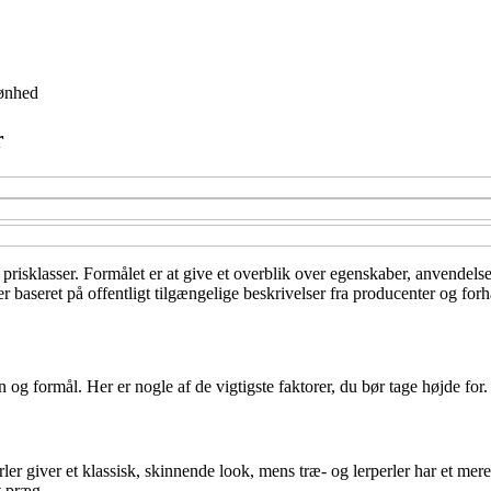
ønhed
r
g prisklasser. Formålet er at give et overblik over egenskaber, anvendels
r baseret på offentligt tilgængelige beskrivelser fra producenter og forh
 og formål. Her er nogle af de vigtigste faktorer, du bør tage højde for.
 giver et klassisk, skinnende look, mens træ- og lerperler har et mere nat
t præg.