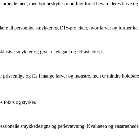
 at arbejde med, men bør beskyttes mod fugt for at bevare deres farve og
lære til personlige smykker og DIY-projekter, hvor farver og former kan
sklusive smykker og giver et elegant og tidløst udtryk.
er prisvenlige og fås i mange farver og mønstre, men er mindre holdbare
s fokus og styrker.
essionelle smykkedesigns og perlevævning. Kvaliteten og ensartetheden g