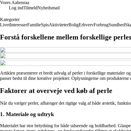
Vores Aabenraa
Log ind
Tilmeld
Nyhedsmail
Kategorier
Livet
Interesser
Familie
Spis
Aktiviteter
Bolig
Erhverv
Forbrug
Sundhed
Sk
Forstå forskellene mellem forskellige perle
Artiklen præsenterer et bredt udvalg af perler i forskellige materialer o
passer bedst til dine kreative projekter. Oplysningerne om produkterne e
Faktorer at overveje ved køb af perle
Når du vælger perler, afhænger det rigtige valg af både æstetik, funktion
1. Materiale og udtryk
Materialet har stor betydning for både udseende og holdbarhed. Glasperler
mange farver, mens ædelstens- og ferskvandsperler tilfører et eksklusiv