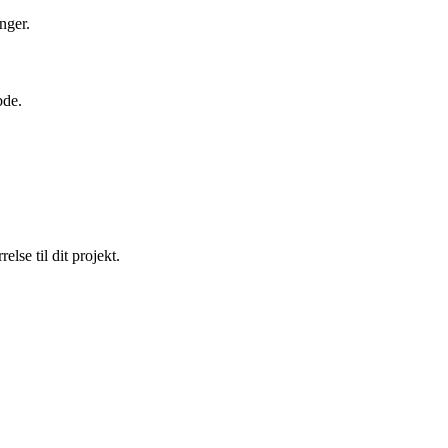
nger.
bde.
lse til dit projekt.