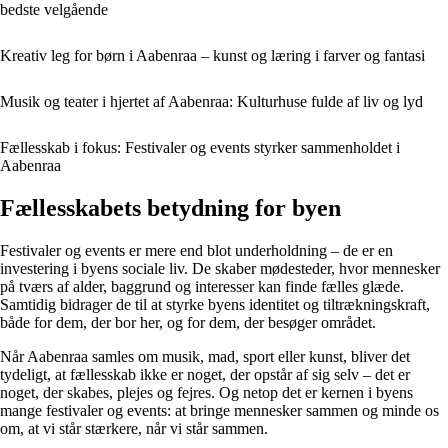
bedste velgående
Kreativ leg for børn i Aabenraa – kunst og læring i farver og fantasi
Musik og teater i hjertet af Aabenraa: Kulturhuse fulde af liv og lyd
Fællesskab i fokus: Festivaler og events styrker sammenholdet i
Aabenraa
Fællesskabets betydning for byen
Festivaler og events er mere end blot underholdning – de er en
investering i byens sociale liv. De skaber mødesteder, hvor mennesker
på tværs af alder, baggrund og interesser kan finde fælles glæde.
Samtidig bidrager de til at styrke byens identitet og tiltrækningskraft,
både for dem, der bor her, og for dem, der besøger området.
Når Aabenraa samles om musik, mad, sport eller kunst, bliver det
tydeligt, at fællesskab ikke er noget, der opstår af sig selv – det er
noget, der skabes, plejes og fejres. Og netop det er kernen i byens
mange festivaler og events: at bringe mennesker sammen og minde os
om, at vi står stærkere, når vi står sammen.