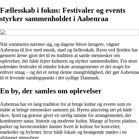
Fællesskab i fokus: Festivaler og events
styrker sammenholdet i Aabenraa
Når sommeren nærmer sig, og dagene bliver længere, vågner
Aabenraa til live med musik, mad og fællesskab. Byen ved fjorden har
gennem årene gjort det til en tradition at samle mennesker om
oplevelser, der både fejrer kulturen og styrker sammenholdet. Fra store
udendørs festivaler til mindre lokale arrangementer er der noget for
enhver smag – og det er netop denne mangfoldighed, der gør Aabenraa
til et levende samlingspunkt i det sydlige Danmark.
En by, der samles om oplevelser
Aabenraa har en lang tradition for at bruge kultur og events som en
måde at bringe mennesker sammen på. Byens placering tæt på både
skov, fjord og grænse giver en særlig ramme for arrangementer, der
kombinerer natur, historie og moderne kultur. Mange af byens pladser,
parker og havneområder danner hvert år kulisse for koncerter,
markeder og byfester, hvor både lokale og besøgende mødes i en
afslappet atmosfære.