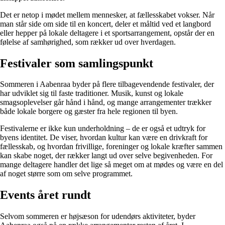
Det er netop i mødet mellem mennesker, at fællesskabet vokser. Når
man står side om side til en koncert, deler et måltid ved et langbord
eller hepper på lokale deltagere i et sportsarrangement, opstår der en
følelse af samhørighed, som rækker ud over hverdagen.
Festivaler som samlingspunkt
Sommeren i Aabenraa byder på flere tilbagevendende festivaler, der
har udviklet sig til faste traditioner. Musik, kunst og lokale
smagsoplevelser går hånd i hånd, og mange arrangementer trækker
både lokale borgere og gæster fra hele regionen til byen.
Festivalerne er ikke kun underholdning – de er også et udtryk for
byens identitet. De viser, hvordan kultur kan være en drivkraft for
fællesskab, og hvordan frivillige, foreninger og lokale kræfter sammen
kan skabe noget, der rækker langt ud over selve begivenheden. For
mange deltagere handler det lige så meget om at mødes og være en del
af noget større som om selve programmet.
Events året rundt
Selvom sommeren er højsæson for udendørs aktiviteter, byder