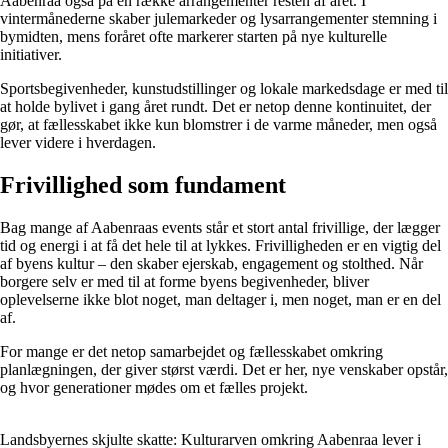
Aabenraa også på en række arrangementer resten af året. I
vintermånederne skaber julemarkeder og lysarrangementer stemning i
bymidten, mens foråret ofte markerer starten på nye kulturelle
initiativer.
Sportsbegivenheder, kunstudstillinger og lokale markedsdage er med til
at holde bylivet i gang året rundt. Det er netop denne kontinuitet, der
gør, at fællesskabet ikke kun blomstrer i de varme måneder, men også
lever videre i hverdagen.
Frivillighed som fundament
Bag mange af Aabenraas events står et stort antal frivillige, der lægger
tid og energi i at få det hele til at lykkes. Frivilligheden er en vigtig del
af byens kultur – den skaber ejerskab, engagement og stolthed. Når
borgere selv er med til at forme byens begivenheder, bliver
oplevelserne ikke blot noget, man deltager i, men noget, man er en del
af.
For mange er det netop samarbejdet og fællesskabet omkring
planlægningen, der giver størst værdi. Det er her, nye venskaber opstår,
og hvor generationer mødes om et fælles projekt.
Landsbyernes skjulte skatte: Kulturarven omkring Aabenraa lever i