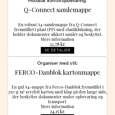
Holdbar kontoropbevaring
Q-Connect samlemappe
En robust A4-samlemappe fra Q-Connect
fremstillet i plast (PP) med elastiklukning, der
holder dokumenter sikkert samlet og beskyttet.
Mere information
32,78
kr.
SE DETALJER
Organiser med stil
FERCO-Danblok kartonmappe
En gul A4-map­pe fra Ferco-Danblok fremstillet i
250 g/m² syrefrit karton med klap på den lange side,
der beskytter dokumenter under opbevaring og
transport.
Mere information
24,15
kr.