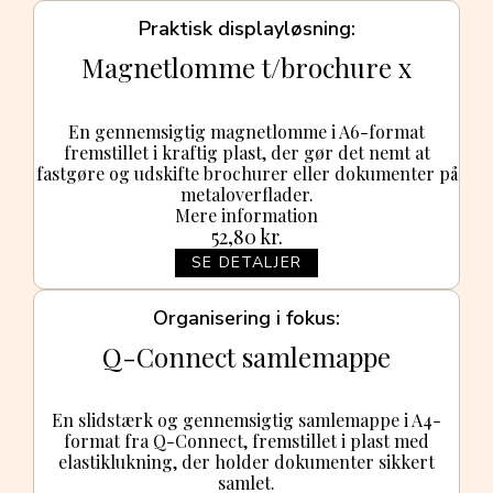
Praktisk displayløsning
Magnetlomme t/brochure x
En gennemsigtig magnetlomme i A6-format
fremstillet i kraftig plast, der gør det nemt at
fastgøre og udskifte brochurer eller dokumenter på
metaloverflader.
Mere information
52,80
kr.
SE DETALJER
Organisering i fokus
Q-Connect samlemappe
En slidstærk og gennemsigtig samlemappe i A4-
format fra Q-Connect, fremstillet i plast med
elastiklukning, der holder dokumenter sikkert
samlet.