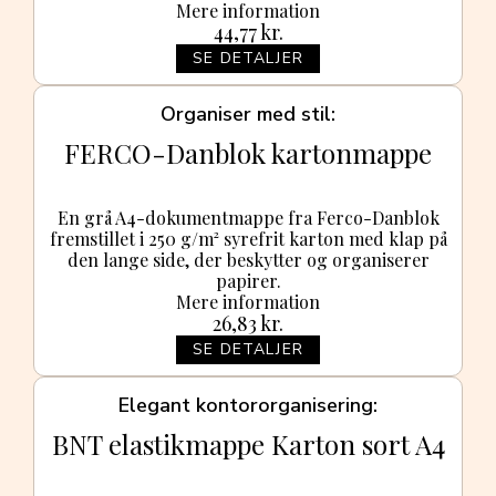
Mere information
44,77
kr.
SE DETALJER
Organiser med stil
FERCO-Danblok kartonmappe
En grå A4-dokumentmappe fra Ferco-Danblok
fremstillet i 250 g/m² syrefrit karton med klap på
den lange side, der beskytter og organiserer
papirer.
Mere information
26,83
kr.
SE DETALJER
Elegant kontororganisering
BNT elastikmappe Karton sort A4