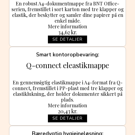
En robust A4-dokumentmappe fra BNT Office-
serien, fremstillet i sort karton med tre klapper og
elastik, der beskytter og samler dine papirer på en
enkel måde.
Mere information
34,62
kr.
SE DETALJER
Smart kontoropbevaring
Q-connect eleastikmappe
En gennemsigtig elastikmappe i A4-format fra Q-
connect, fremstillet i PP-plast med tre klapper og
elastiklukning, der holder dokumenter sikkert på
plads.
Mere information
20,43
kr.
SE DETALJER
Bæredygtig hygiejneløsning